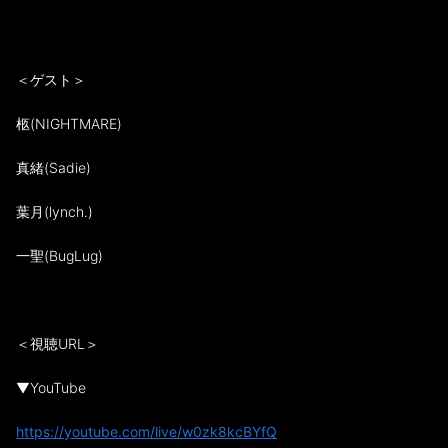
＜ゲスト＞
柩(NIGHTMARE)
真緒(Sadie)
葉月(lynch.)
一聖(BugLug)
＜視聴URL＞
▼YouTube
https://youtube.com/live/w0zk8kcBYfQ